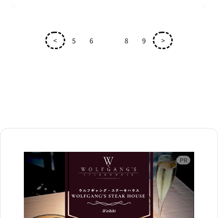
<
5
6
7
8
9
>
広告