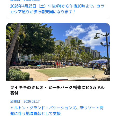
2026年4月25日（土）午後4時から午後10時まで。カラ
カウア通りが歩行者天国になります！
ワイキキのクヒオ・ビーチパーク補修に100万ドル
寄付
公開日：
2026.02.17
ヒルトン・グランド・バケーションズ、新リゾート開
発に伴う地域貢献として支援