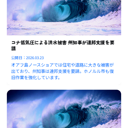
コナ低気圧による洪水被害 州知事が連邦支援を要
請
公開日：
2026.03.23
オアフ島ノースショアでは住宅や道路に大きな被害が
出ており、州知事は連邦支援を要請。ホノルル市も復
旧作業を強化しています。