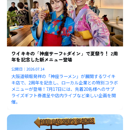
ワイキキの「神座サーフ+ダイン」で夏祭り！ 2周
年を記念した新メニュー登場
公開日：
2026.07.14
大阪道頓堀発祥の「神座ラーメン」が展開するワイキ
キ店で、2周年を記念し、ローカル企業との特別コラボ
メニューが登場！7月17日には、先着20名様へのサプ
ライズギフト券進呈や店内ライブなど楽しい企画を開
催。