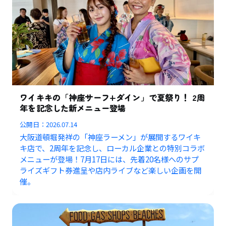
ワイキキの「神座サーフ+ダイン」で夏祭り！ 2周
年を記念した新メニュー登場
公開日：
2026.07.14
大阪道頓堀発祥の「神座ラーメン」が展開するワイキ
キ店で、2周年を記念し、ローカル企業との特別コラボ
メニューが登場！7月17日には、先着20名様へのサプ
ライズギフト券進呈や店内ライブなど楽しい企画を開
催。