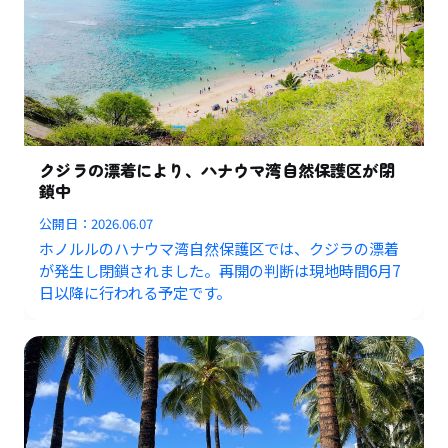
クジラの漂着により、ハナウマ湾自然保護区が閉
鎖中
公開日：
2026.06.07
ホノルルのハナウマ湾自然保護区では、クジラの漂着
が発生し閉鎖されました。再開の判断は現地時間6月7
日以降に行われる予定です。