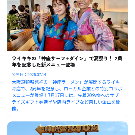
ワイキキの「神座サーフ+ダイン」で夏祭り！ 2周
年を記念した新メニュー登場
公開日：
2026.07.14
大阪道頓堀発祥の「神座ラーメン」が展開するワイキ
キ店で、2周年を記念し、ローカル企業との特別コラボ
メニューが登場！7月17日には、先着20名様へのサプ
ライズギフト券進呈や店内ライブなど楽しい企画を開
催。