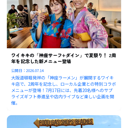
ワイキキの「神座サーフ+ダイン」で夏祭り！ 2周
年を記念した新メニュー登場
公開日：
2026.07.14
大阪道頓堀発祥の「神座ラーメン」が展開するワイキ
キ店で、2周年を記念し、ローカル企業との特別コラボ
メニューが登場！7月17日には、先着20名様へのサプ
ライズギフト券進呈や店内ライブなど楽しい企画を開
催。