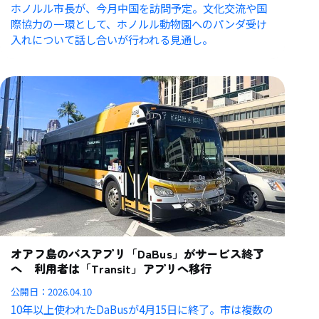
ホノルル市長が、今月中国を訪問予定。文化交流や国
際協力の一環として、ホノルル動物園へのパンダ受け
入れについて話し合いが行われる見通し。
オアフ島のバスアプリ「DaBus」がサービス終了
へ 利用者は「Transit」アプリへ移行
公開日：
2026.04.10
10年以上使われたDaBusが4月15日に終了。市は複数の