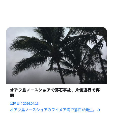
オアフ島ノースショアで落石事故、片側通行で再
開
公開日：
2026.04.13
オアフ島ノースショアのワイメア湾で落石が発生。カ