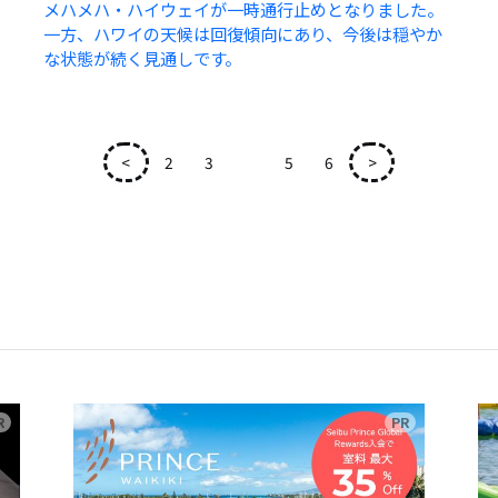
メハメハ・ハイウェイが一時通行止めとなりました。
一方、ハワイの天候は回復傾向にあり、今後は穏やか
な状態が続く見通しです。
<
2
3
4
5
6
>
広告
広