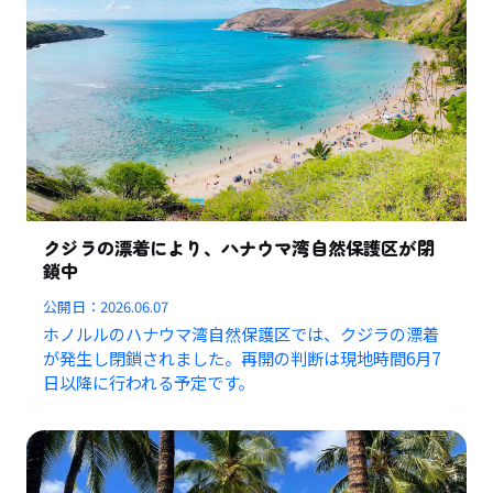
クジラの漂着により、ハナウマ湾自然保護区が閉
鎖中
公開日：
2026.06.07
ホノルルのハナウマ湾自然保護区では、クジラの漂着
が発生し閉鎖されました。再開の判断は現地時間6月7
日以降に行われる予定です。