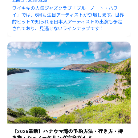
公開日：
2026.05.28
ワイキキの人気ジャズクラブ「ブルーノート・ハワ
イ」では、6月も注目アーティストが登場します。世界
的ヒットで知られる日本人アーティストの出演も予定
されており、見逃せないラインナップです！
【2026最新】ハナウマ湾の予約方法・行き方・持
ち物・シュノーケリング完全ガイド