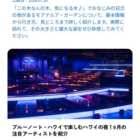
公開日：
2026.07.30
「この木なんの木、気になる木♪」でおなじみの日立
の樹があるモアナルア・ガーデンについて、基本情報
から行き方、見どころまで詳しく紹介します。実際に
訪れて、その大きさと雄大な姿をぜひ体感してみてく
ださい。
ブルーノート・ハワイで楽しむハワイの夜！8月の
注目アーティストを紹介