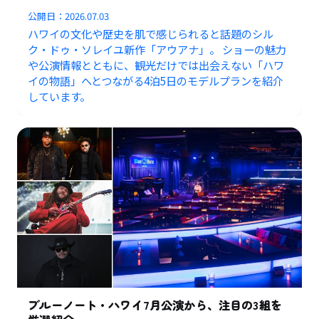
公開日：
2026.07.03
ハワイの文化や歴史を肌で感じられると話題のシル
ク・ドゥ・ソレイユ新作「アウアナ」。 ショーの魅力
や公演情報とともに、観光だけでは出会えない「ハワ
イの物語」へとつながる4泊5日のモデルプランを紹介
しています。
ブルーノート・ハワイ7月公演から、注目の3組を