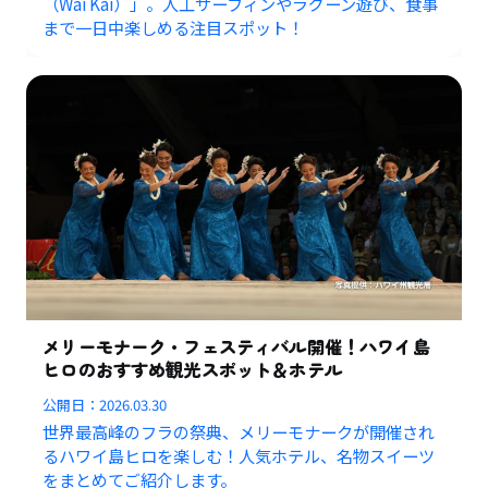
（Wai Kai）」。人工サーフィンやラグーン遊び、食事
まで一日中楽しめる注目スポット！
メリーモナーク・フェスティバル開催！ハワイ島
ヒロのおすすめ観光スポット＆ホテル
公開日：
2026.03.30
世界最高峰のフラの祭典、メリーモナークが開催され
るハワイ島ヒロを楽しむ！人気ホテル、名物スイーツ
をまとめてご紹介します。