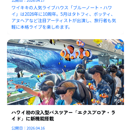
公開日：
2026.04.17
ワイキキの人気ライブハウス「ブルーノート・ハワ
イ」は2026年に10周年。5月はタトフィ、ボッティ、
アヌヘアなど注目アーティストが出演し、旅行者も気
軽に本格ライブを楽しめます。
ハワイ初の没入型バスツアー「エクスプロア・ラ
イド」に新機能搭載
公開日：
2026.04.16