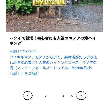
ハワイで朝活！初心者にも人気のマノアの滝ハイ
キング
公開日：
2025.10.16
ワイキキやアラモアナから近く、森林浴がたっぷり楽
しめる初心者にも人気のハイキングコース「マノアの
滝（マノア・フォールズ・トレイル、Manoa Falls
Trail）」をご紹介
<
1
2
3
4
5
>