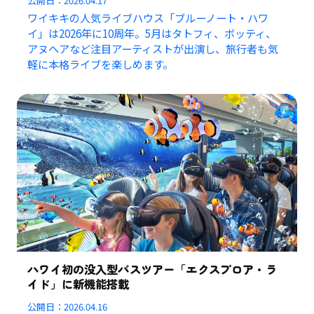
公開日：
2026.04.17
ワイキキの人気ライブハウス「ブルーノート・ハワ
イ」は2026年に10周年。5月はタトフィ、ボッティ、
アヌヘアなど注目アーティストが出演し、旅行者も気
軽に本格ライブを楽しめます。
ハワイ初の没入型バスツアー「エクスプロア・ラ
イド」に新機能搭載
公開日：
2026.04.16