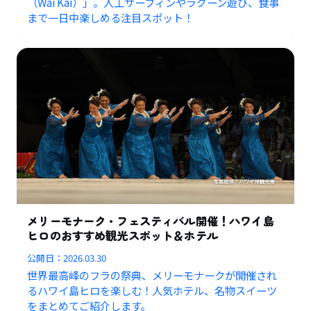
（Wai Kai）」。人工サーフィンやラグーン遊び、食事
まで一日中楽しめる注目スポット！
メリーモナーク・フェスティバル開催！ハワイ島
ヒロのおすすめ観光スポット＆ホテル
公開日：
2026.03.30
世界最高峰のフラの祭典、メリーモナークが開催され
るハワイ島ヒロを楽しむ！人気ホテル、名物スイーツ
をまとめてご紹介します。