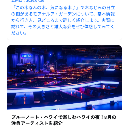
公開日：
2026.07.30
「この木なんの木、気になる木♪」でおなじみの日立
の樹があるモアナルア・ガーデンについて、基本情報
から行き方、見どころまで詳しく紹介します。実際に
訪れて、その大きさと雄大な姿をぜひ体感してみてく
ださい。
ブルーノート・ハワイで楽しむハワイの夜！8月の
注目アーティストを紹介