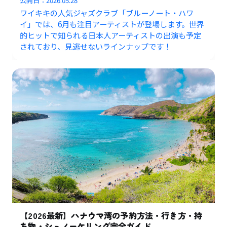
公開日：
2026.05.28
ワイキキの人気ジャズクラブ「ブルーノート・ハワ
イ」では、6月も注目アーティストが登場します。世界
的ヒットで知られる日本人アーティストの出演も予定
されており、見逃せないラインナップです！
【2026最新】ハナウマ湾の予約方法・行き方・持
ち物・シュノーケリング完全ガイド