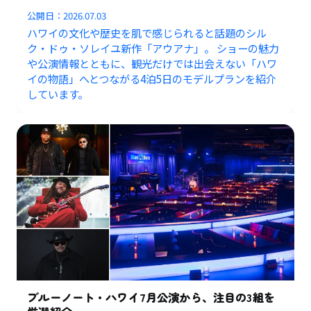
公開日：
2026.07.03
ハワイの文化や歴史を肌で感じられると話題のシル
ク・ドゥ・ソレイユ新作「アウアナ」。 ショーの魅力
や公演情報とともに、観光だけでは出会えない「ハワ
イの物語」へとつながる4泊5日のモデルプランを紹介
しています。
ブルーノート・ハワイ7月公演から、注目の3組を