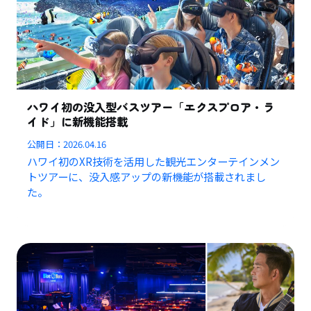
ハワイ初の没入型バスツアー「エクスプロア・ラ
イド」に新機能搭載
公開日：
2026.04.16
ハワイ初のXR技術を活用した観光エンターテインメン
トツアーに、没入感アップの新機能が搭載されまし
た。