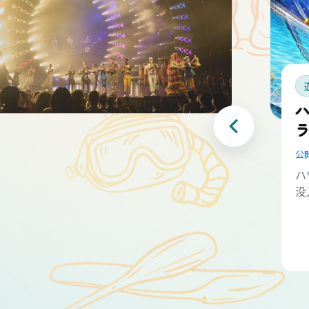
公
ハ
没