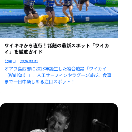
ワイキキから直行！話題の最新スポット「ワイカ
イ」を徹底ガイド
公開日：
2026.03.31
オアフ島西部に2023年誕生した複合施設「ワイカイ
（Wai Kai）」。人工サーフィンやラグーン遊び、食事
まで一日中楽しめる注目スポット！