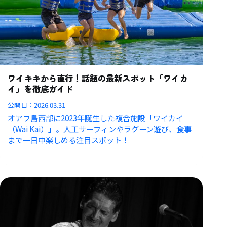
ワイキキから直行！話題の最新スポット「ワイカ
イ」を徹底ガイド
公開日：
2026.03.31
オアフ島西部に2023年誕生した複合施設「ワイカイ
（Wai Kai）」。人工サーフィンやラグーン遊び、食事
まで一日中楽しめる注目スポット！