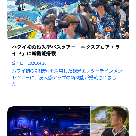
ハワイ初の没入型バスツアー「エクスプロア・ラ
イド」に新機能搭載
公開日：
2026.04.16
ハワイ初のXR技術を活用した観光エンターテインメン
トツアーに、没入感アップの新機能が搭載されまし
た。