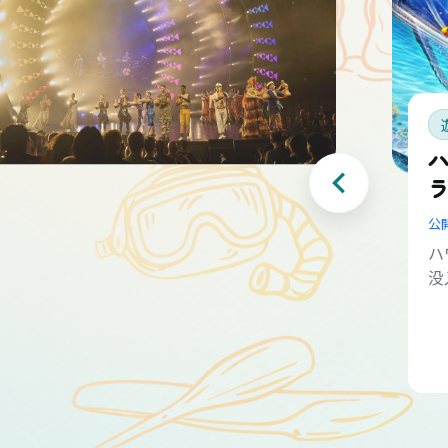
公
ハ
没