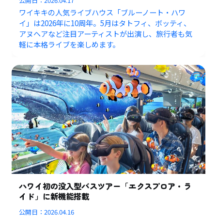
公開日：
2026.04.17
ワイキキの人気ライブハウス「ブルーノート・ハワ
イ」は2026年に10周年。5月はタトフィ、ボッティ、
アヌヘアなど注目アーティストが出演し、旅行者も気
軽に本格ライブを楽しめます。
ハワイ初の没入型バスツアー「エクスプロア・ラ
イド」に新機能搭載
公開日：
2026.04.16