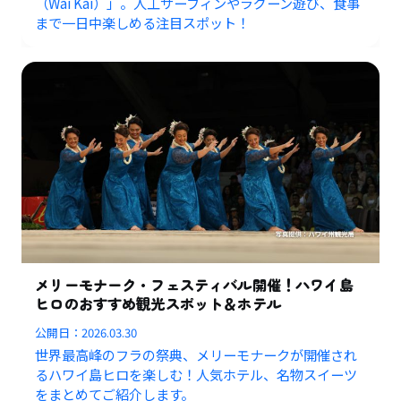
（Wai Kai）」。人工サーフィンやラグーン遊び、食事
まで一日中楽しめる注目スポット！
メリーモナーク・フェスティバル開催！ハワイ島
ヒロのおすすめ観光スポット＆ホテル
公開日：
2026.03.30
世界最高峰のフラの祭典、メリーモナークが開催され
るハワイ島ヒロを楽しむ！人気ホテル、名物スイーツ
をまとめてご紹介します。