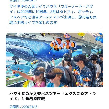
公開日：
2026.04.17
ワイキキの人気ライブハウス「ブルーノート・ハワ
イ」は2026年に10周年。5月はタトフィ、ボッティ、
アヌヘアなど注目アーティストが出演し、旅行者も気
軽に本格ライブを楽しめます。
ハワイ初の没入型バスツアー「エクスプロア・ラ
イド」に新機能搭載
公開日：
2026.04.16