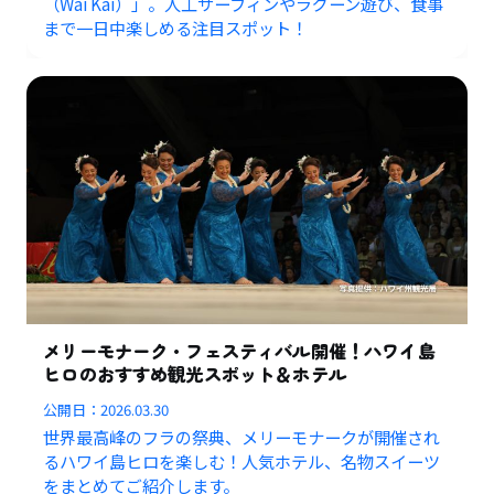
（Wai Kai）」。人工サーフィンやラグーン遊び、食事
まで一日中楽しめる注目スポット！
メリーモナーク・フェスティバル開催！ハワイ島
ヒロのおすすめ観光スポット＆ホテル
公開日：
2026.03.30
世界最高峰のフラの祭典、メリーモナークが開催され
るハワイ島ヒロを楽しむ！人気ホテル、名物スイーツ
をまとめてご紹介します。