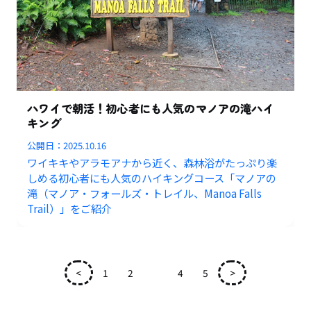
ハワイで朝活！初心者にも人気のマノアの滝ハイ
キング
公開日：
2025.10.16
ワイキキやアラモアナから近く、森林浴がたっぷり楽
しめる初心者にも人気のハイキングコース「マノアの
滝（マノア・フォールズ・トレイル、Manoa Falls
Trail）」をご紹介
<
1
2
3
4
5
>