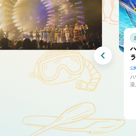
公
ハ
没