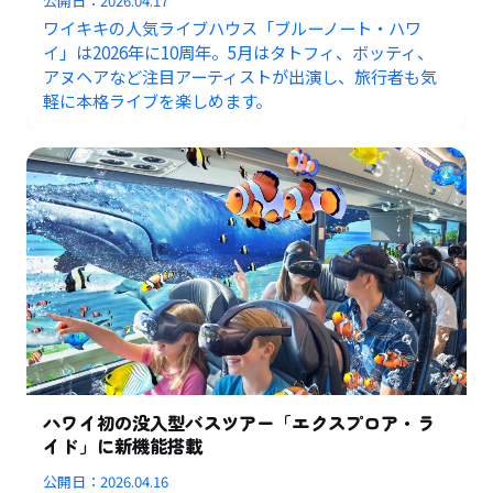
公開日：
2026.04.17
ワイキキの人気ライブハウス「ブルーノート・ハワ
イ」は2026年に10周年。5月はタトフィ、ボッティ、
アヌヘアなど注目アーティストが出演し、旅行者も気
軽に本格ライブを楽しめます。
ハワイ初の没入型バスツアー「エクスプロア・ラ
イド」に新機能搭載
公開日：
2026.04.16