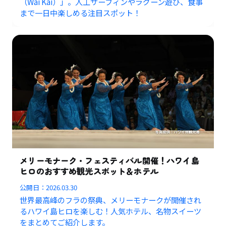
（Wai Kai）」。人工サーフィンやラグーン遊び、食事
まで一日中楽しめる注目スポット！
メリーモナーク・フェスティバル開催！ハワイ島
ヒロのおすすめ観光スポット＆ホテル
公開日：
2026.03.30
世界最高峰のフラの祭典、メリーモナークが開催され
るハワイ島ヒロを楽しむ！人気ホテル、名物スイーツ
をまとめてご紹介します。