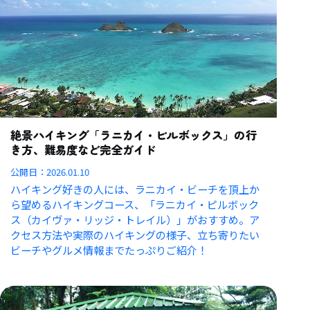
絶景ハイキング「ラニカイ・ピルボックス」の行
き方、難易度など完全ガイド
公開日：
2026.01.10
ハイキング好きの人には、ラニカイ・ビーチを頂上か
ら望めるハイキングコース、「ラニカイ・ピルボック
ス（カイヴァ・リッジ・トレイル）」がおすすめ。ア
クセス方法や実際のハイキングの様子、立ち寄りたい
ビーチやグルメ情報までたっぷりご紹介！