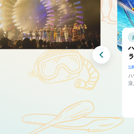
公
ハ
没