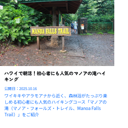
ハワイで朝活！初心者にも人気のマノアの滝ハイ
キング
公開日：
2025.10.16
ワイキキやアラモアナから近く、森林浴がたっぷり楽
しめる初心者にも人気のハイキングコース「マノアの
滝（マノア・フォールズ・トレイル、Manoa Falls
Trail）」をご紹介