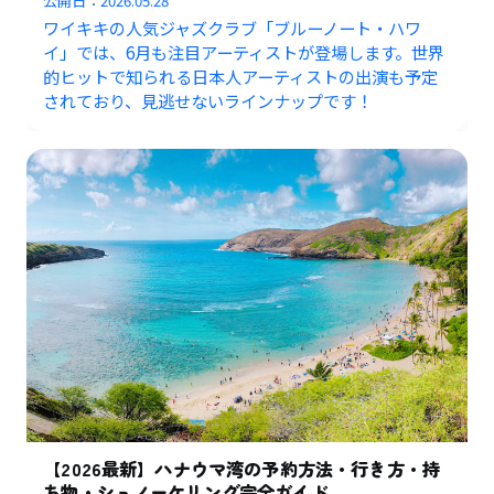
公開日：
2026.05.28
ワイキキの人気ジャズクラブ「ブルーノート・ハワ
イ」では、6月も注目アーティストが登場します。世界
的ヒットで知られる日本人アーティストの出演も予定
されており、見逃せないラインナップです！
【2026最新】ハナウマ湾の予約方法・行き方・持
ち物・シュノーケリング完全ガイド