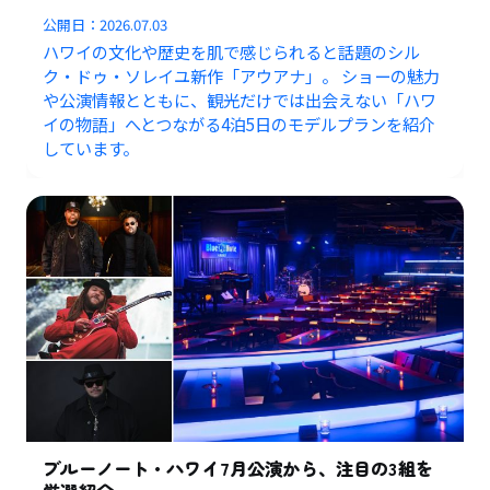
公開日：
2026.07.03
ハワイの文化や歴史を肌で感じられると話題のシル
ク・ドゥ・ソレイユ新作「アウアナ」。 ショーの魅力
や公演情報とともに、観光だけでは出会えない「ハワ
イの物語」へとつながる4泊5日のモデルプランを紹介
しています。
ブルーノート・ハワイ7月公演から、注目の3組を