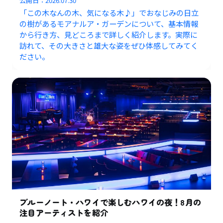
公開日：
2026.07.30
「この木なんの木、気になる木♪」でおなじみの日立
の樹があるモアナルア・ガーデンについて、基本情報
から行き方、見どころまで詳しく紹介します。実際に
訪れて、その大きさと雄大な姿をぜひ体感してみてく
ださい。
ブルーノート・ハワイで楽しむハワイの夜！8月の
注目アーティストを紹介