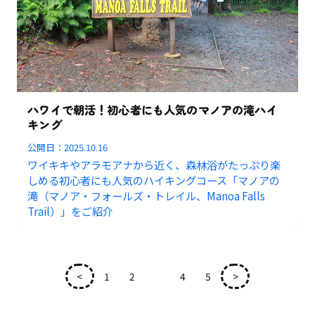
ハワイで朝活！初心者にも人気のマノアの滝ハイ
キング
公開日：
2025.10.16
ワイキキやアラモアナから近く、森林浴がたっぷり楽
しめる初心者にも人気のハイキングコース「マノアの
滝（マノア・フォールズ・トレイル、Manoa Falls
Trail）」をご紹介
<
1
2
3
4
5
>