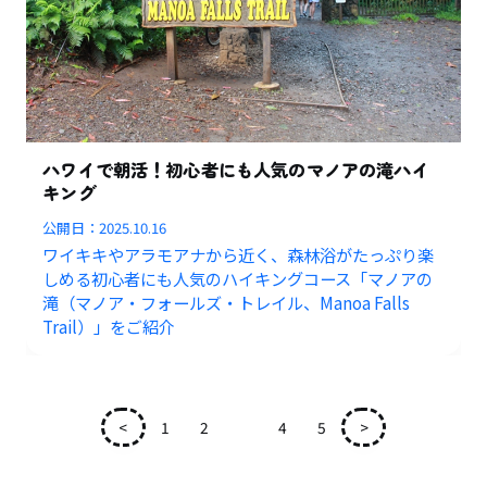
ハワイで朝活！初心者にも人気のマノアの滝ハイ
キング
公開日：
2025.10.16
ワイキキやアラモアナから近く、森林浴がたっぷり楽
しめる初心者にも人気のハイキングコース「マノアの
滝（マノア・フォールズ・トレイル、Manoa Falls
Trail）」をご紹介
<
1
2
3
4
5
>