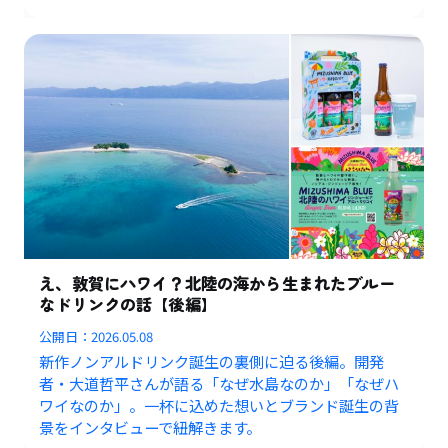
え、敦賀にハワイ？北陸の海から生まれたブルー
なドリンクの話【後編】
公開日：
2026.05.08
新作ノンアルドリンク誕生の裏側に迫る後編。開発
者・大道哲平さんが語る「なぜ水島なのか」「なぜハ
ワイなのか」。一杯に込めた想いとブランド誕生の背
景をインタビューで紐解きます。