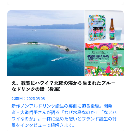
え、敦賀にハワイ？北陸の海から生まれたブルー
なドリンクの話【後編】
公開日：
2026.05.08
新作ノンアルドリンク誕生の裏側に迫る後編。開発
者・大道哲平さんが語る「なぜ水島なのか」「なぜハ
ワイなのか」。一杯に込めた想いとブランド誕生の背
景をインタビューで紐解きます。