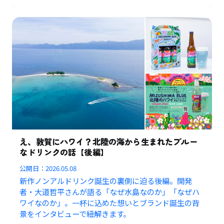
え、敦賀にハワイ？北陸の海から生まれたブルー
なドリンクの話【後編】
公開日：
2026.05.08
新作ノンアルドリンク誕生の裏側に迫る後編。開発
者・大道哲平さんが語る「なぜ水島なのか」「なぜハ
ワイなのか」。一杯に込めた想いとブランド誕生の背
景をインタビューで紐解きます。