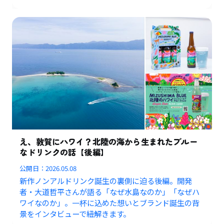
え、敦賀にハワイ？北陸の海から生まれたブルー
なドリンクの話【後編】
公開日：
2026.05.08
新作ノンアルドリンク誕生の裏側に迫る後編。開発
者・大道哲平さんが語る「なぜ水島なのか」「なぜハ
ワイなのか」。一杯に込めた想いとブランド誕生の背
景をインタビューで紐解きます。