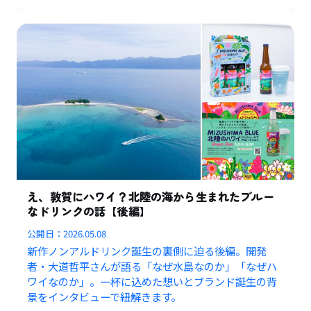
え、敦賀にハワイ？北陸の海から生まれたブルー
なドリンクの話【後編】
公開日：
2026.05.08
新作ノンアルドリンク誕生の裏側に迫る後編。開発
者・大道哲平さんが語る「なぜ水島なのか」「なぜハ
ワイなのか」。一杯に込めた想いとブランド誕生の背
景をインタビューで紐解きます。