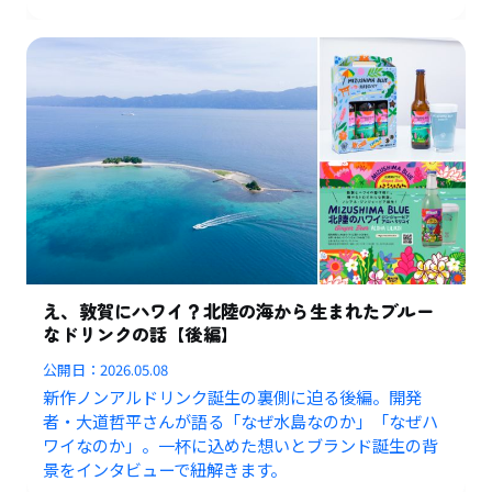
え、敦賀にハワイ？北陸の海から生まれたブルー
なドリンクの話【後編】
公開日：
2026.05.08
新作ノンアルドリンク誕生の裏側に迫る後編。開発
者・大道哲平さんが語る「なぜ水島なのか」「なぜハ
ワイなのか」。一杯に込めた想いとブランド誕生の背
景をインタビューで紐解きます。