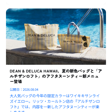
DEAN & DELUCA HAWAII、夏の新色バッグと「ア
ルチザンロフト」のアフタヌーンティー新メニュ
ー登場
公開日：
2026.08.04
大人気バッグの今年の限定カラーはワイキキサンライ
ズイエロー。リッツ・カールトン店の『アルチザンロ
フト』では、内容を一新したアフタヌーンティーが楽