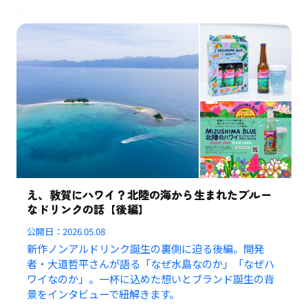
え、敦賀にハワイ？北陸の海から生まれたブルー
なドリンクの話【後編】
公開日：
2026.05.08
新作ノンアルドリンク誕生の裏側に迫る後編。開発
者・大道哲平さんが語る「なぜ水島なのか」「なぜハ
ワイなのか」。一杯に込めた想いとブランド誕生の背
景をインタビューで紐解きます。