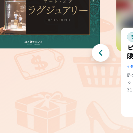
ビ
公
昨
シ
3