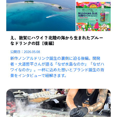
え、敦賀にハワイ？北陸の海から生まれたブルー
なドリンクの話【後編】
公開日：
2026.05.08
新作ノンアルドリンク誕生の裏側に迫る後編。開発
者・大道哲平さんが語る「なぜ水島なのか」「なぜハ
ワイなのか」。一杯に込めた想いとブランド誕生の背
景をインタビューで紐解きます。