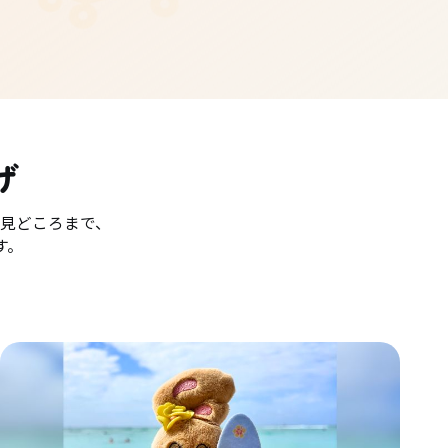
げ
見どころまで、
す。