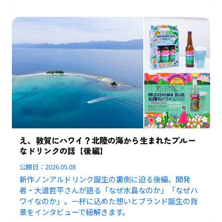
え、敦賀にハワイ？北陸の海から生まれたブルー
なドリンクの話【後編】
公開日：
2026.05.08
新作ノンアルドリンク誕生の裏側に迫る後編。開発
者・大道哲平さんが語る「なぜ水島なのか」「なぜハ
ワイなのか」。一杯に込めた想いとブランド誕生の背
景をインタビューで紐解きます。