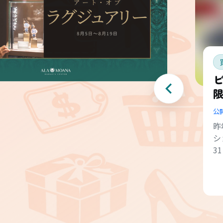
ビ
公
昨
シ
3