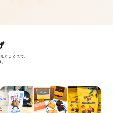
げ
見どころまで、
す。