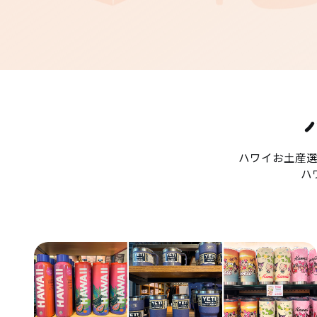
ハワイお土産
ハ