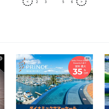
<
2
3
4
5
6
>
広告
広