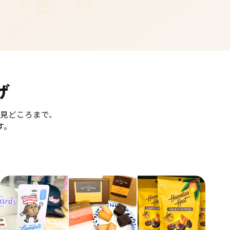
げ
見どころまで、
す。