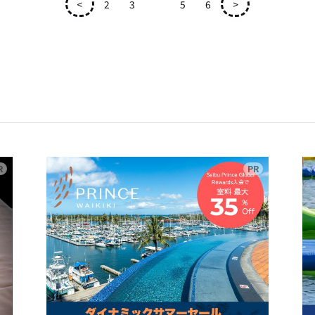
<
2
3
4
5
6
>
広告
広