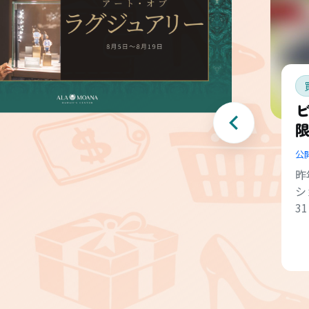
ビ
公
昨
シ
3