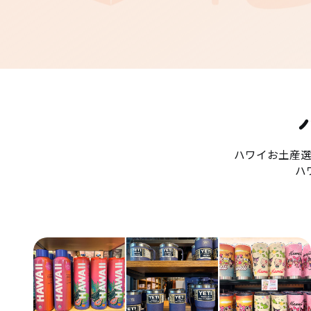
ハワイお土産
ハ