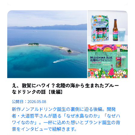
え、敦賀にハワイ？北陸の海から生まれたブルー
なドリンクの話【後編】
公開日：
2026.05.08
新作ノンアルドリンク誕生の裏側に迫る後編。開発
者・大道哲平さんが語る「なぜ水島なのか」「なぜハ
ワイなのか」。一杯に込めた想いとブランド誕生の背
景をインタビューで紐解きます。