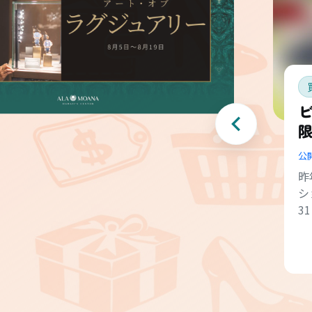
ビ
公
昨
シ
3