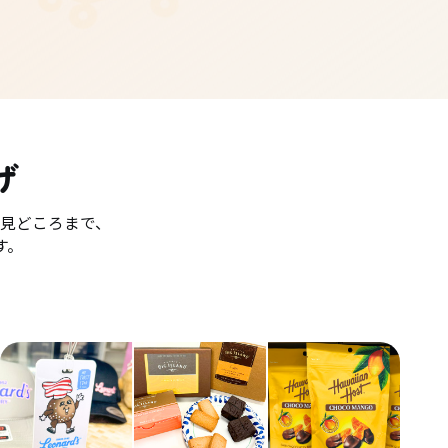
げ
見どころまで、
す。