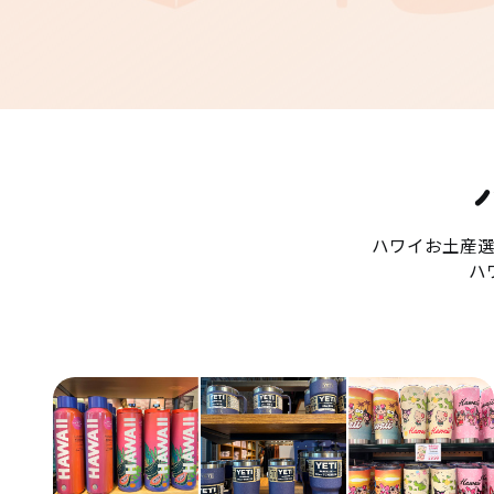
ハワイお土産
ハ