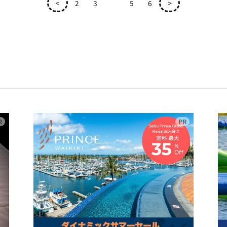
<
2
3
4
5
6
>
広告
広