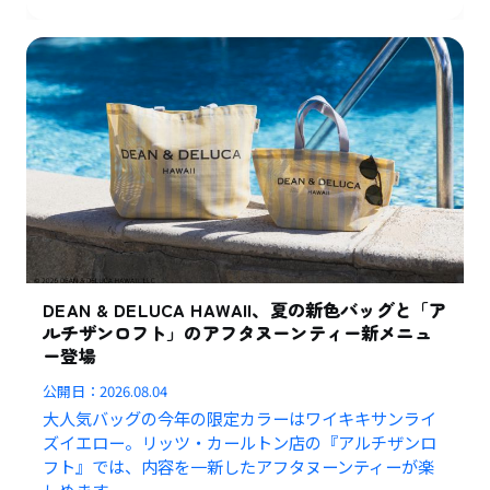
DEAN & DELUCA HAWAII、夏の新色バッグと「ア
ルチザンロフト」のアフタヌーンティー新メニュ
ー登場
公開日：
2026.08.04
大人気バッグの今年の限定カラーはワイキキサンライ
ズイエロー。リッツ・カールトン店の『アルチザンロ
フト』では、内容を一新したアフタヌーンティーが楽