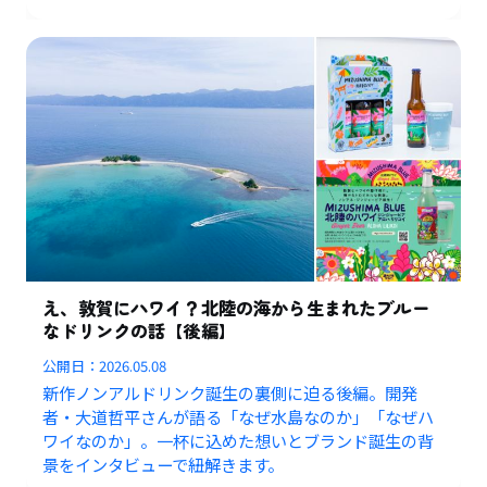
え、敦賀にハワイ？北陸の海から生まれたブルー
なドリンクの話【後編】
公開日：
2026.05.08
新作ノンアルドリンク誕生の裏側に迫る後編。開発
者・大道哲平さんが語る「なぜ水島なのか」「なぜハ
ワイなのか」。一杯に込めた想いとブランド誕生の背
景をインタビューで紐解きます。