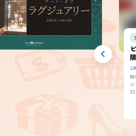
ビ
公
昨
シ
3