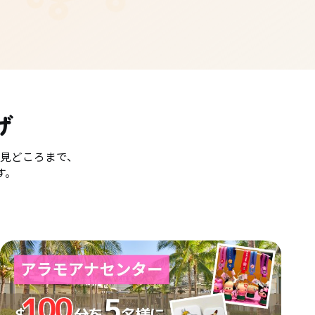
げ
見どころまで、
す。