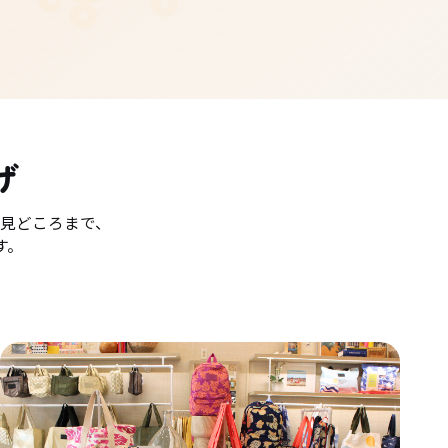
げ
見どころまで、
す。