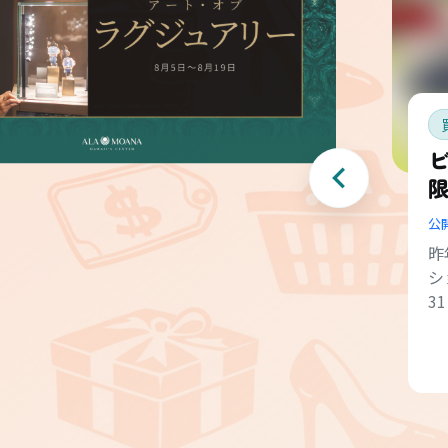
ビ
公
昨
シ
3