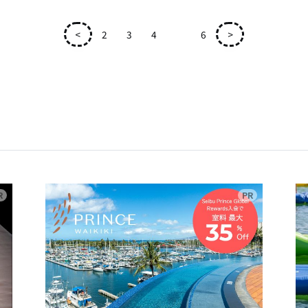
<
2
3
4
5
6
>
広告
広