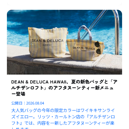
DEAN & DELUCA HAWAII、夏の新色バッグと「ア
ルチザンロフト」のアフタヌーンティー新メニュ
ー登場
公開日：
2026.08.04
大人気バッグの今年の限定カラーはワイキキサンライ
ズイエロー。リッツ・カールトン店の『アルチザンロ
フト』では、内容を一新したアフタヌーンティーが楽