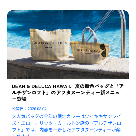
DEAN & DELUCA HAWAII、夏の新色バッグと「ア
ルチザンロフト」のアフタヌーンティー新メニュ
ー登場
公開日：
2026.08.04
大人気バッグの今年の限定カラーはワイキキサンライ
ズイエロー。リッツ・カールトン店の『アルチザンロ
フト』では、内容を一新したアフタヌーンティーが楽