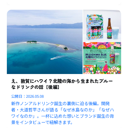
え、敦賀にハワイ？北陸の海から生まれたブルー
なドリンクの話【後編】
公開日：
2026.05.08
新作ノンアルドリンク誕生の裏側に迫る後編。開発
者・大道哲平さんが語る「なぜ水島なのか」「なぜハ
ワイなのか」。一杯に込めた想いとブランド誕生の背
景をインタビューで紐解きます。