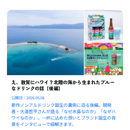
え、敦賀にハワイ？北陸の海から生まれたブルー
なドリンクの話【後編】
公開日：
2026.05.08
新作ノンアルドリンク誕生の裏側に迫る後編。開発
者・大道哲平さんが語る「なぜ水島なのか」「なぜハ
ワイなのか」。一杯に込めた想いとブランド誕生の背
景をインタビューで紐解きます。