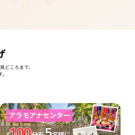
げ
見どころまで、
す。