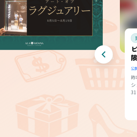
ビ
公
昨
シ
3