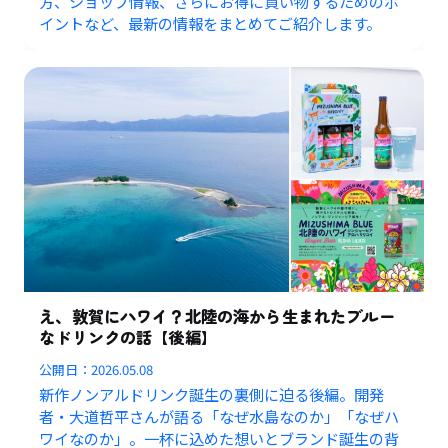
方、ショップ情報、さらにお得に買い物するためのポ
イントなど、最新の情報をまとめてご紹介します。
え、敦賀にハワイ？北陸の海から生まれたブルー
なドリンクの話【後編】
公開日：
2026.05.08
新作ノンアルドリンク誕生の裏側に迫る後編。開発
者・大道哲平さんが語る「なぜ水島なのか」「なぜハ
ワイなのか」。一杯に込めた想いとブランド誕生の背