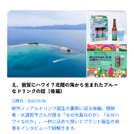
え、敦賀にハワイ？北陸の海から生まれたブルー
なドリンクの話【後編】
公開日：
2026.05.08
新作ノンアルドリンク誕生の裏側に迫る後編。開発
者・大道哲平さんが語る「なぜ水島なのか」「なぜハ
ワイなのか」。一杯に込めた想いとブランド誕生の背
景をインタビューで紐解きます。